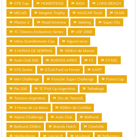
GTE Cup
HOMESTEAD
IMSA
LONG BEACH
MELMS
Megane Trophy
NASCAR Truck
OLMS
Rfactor 2
Road America
Sebring
Super Clio
TC Classics Endurance Series
USF 2000
Volvo Scandinavian Cup
laguna seca
3 HORAS DE SEBRING
300Km de Monza
Auto Club 500
BUENOS AIRES
F1
F3 NZL
GTE Series
GTLM Ford vs Ferrari
KART
Mini Challenge
Porsche Super Challenge
Puma Cup
Rio 200
TC Pick Up Argentina
Talladega
Turismo Argentino
2hs de Tarumã
3 Horas de Le Mans
600km de Curitiba
Alpine Challenge
Auto Club
Bathurst
Bathurst 250km
Brands Hatch
Charlotte
Hockenheim
Lancer R
Montreal
Rallycross