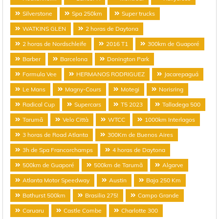
Silverstone
Spa 250km
Super trucks
WATKINS GLEN
2 horas de Daytona
2 horas de Nordschleife
2016 T1
300km de Guaporé
Barber
Barcelona
Donington Park
Formula Vee
HERMANOS RODRIGUEZ
Jacarepaguá
Le Mans
Magny-Cours
Motegi
Norisring
Radical Cup
Supercars
T5 2023
Talladega 500
Tarumã
Velo Città
WTCC
1000km Interlagos
3 horas de Road Atlanta
300Km de Buenos Aires
3h de Spa Francorchamps
4 horas de Daytona
500km de Guaporé
500km de Tarumã
Algarve
Atlanta Motor Speedway
Austin
Baja 250 Km
Bathurst 500km
Brasilia 275!
Campo Grande
Caruaru
Castle Combe
Charlotte 300