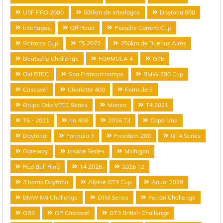
USF PRO 2000
500km de Interlagos
Daytona 500
Interlagos
Off Road
Porsche Carrera Cup
Scirocco Cup
T5 2022
250km de Buenos Aires
Deutsche Challenge
FORMULA 4
GTE
Old BTCC
Spa Francorchamps
BMW E90 Cup
Cascavel
Charlotte 400
Formula E
Grupo Oda VTCC Series
Monza
T4 2021
T6 - 2021
rio 400
2016 T3
Copa Uno
Daytona
Formula 3
Freedom 200
GT4 Series
Gateway
Insane Series
Michigan
Red Bull Ring
T4 2026
2016 T2
3 horas Daytona
Alpine GT4 Cup
Anual 2019
BMW M4 Challenge
DTM Series
Ferrari Challenge
GB3
GP Cascavel
GT3 British Challenge