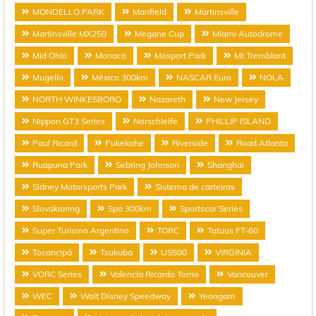
MONDELLO PARK
Manfield
Martinsville
Martinsville MX250
Megane Cup
Miami Autodrome
Mid Ohio
Monaco
Mosport Park
Mt Tremblant
Mugello
México 300km
NASCAR Euro
NOLA
NORTH WINKESBORO
Nazareth
New Jersey
Nippon GT3 Series
Norschleife
PHILLIP ISLAND
Paul Ricard
Pukekohe
Riverside
Road Atlanta
Ruapuna Park
Sebring Johnson
Shanghai
Sidney Motorsports Park
Sistema de carteiras
Slovakiaring
Spa 300km
Sportscar Series
Super Turismo Argentino
TORC
Tatuus FT-60
Tocancipá
Tsukuba
US500
VIRGINIA
VORC Series
Valencia Ricardo Torno
Vancouver
WEC
Walt Disney Speedway
Yeongam