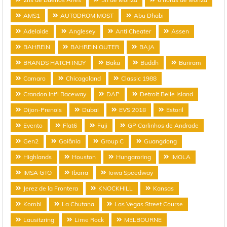
AMS1
AUTODROM MOST
Abu Dhabi
Adelaide
Anglesey
Anti Cheater
Assen
BAHREIN
BAHREIN OUTER
BAJA
BRANDS HATCH INDY
Baku
Buddh
Buriram
Camaro
Chicagoland
Classic 1988
Crandon Int'l Raceway
DAP
Detroit Belle Island
Dijon-Prenois
Dubai
EVS 2018
Estoril
Evento
Flat6
Fuji
GP Carlinhos de Andrade
Gen2
Goiânia
Group C
Guangdong
Highlands
Houston
Hungaroring
IMOLA
IMSA GTO
Ibarra
Iowa Speedway
Jerez de la Frontera
KNOCKHILL
Kansas
Kombi
La Chutana
Las Vegas Street Course
Lausitzring
Lime Rock
MELBOURNE