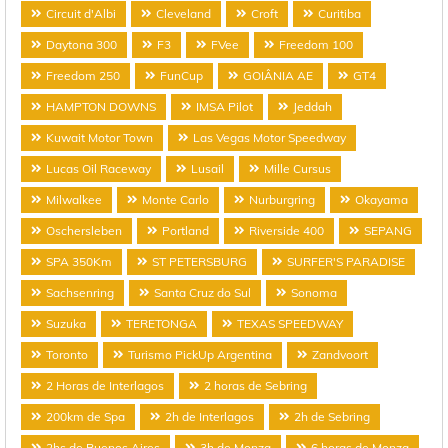
Circuit d'Albi
Cleveland
Croft
Curitiba
Daytona 300
F3
FVee
Freedom 100
Freedom 250
FunCup
GOIÂNIA AE
GT4
HAMPTON DOWNS
IMSA Pilot
Jeddah
Kuwait Motor Town
Las Vegas Motor Speedway
Lucas Oil Raceway
Lusail
Mille Cursus
Milwalkee
Monte Carlo
Nurburgring
Okayama
Oschersleben
Portland
Riverside 400
SEPANG
SPA 350Km
ST PETERSBURG
SURFER'S PARADISE
Sachsenring
Santa Cruz do Sul
Sonoma
Suzuka
TERETONGA
TEXAS SPEEDWAY
Toronto
Turismo PickUp Argentina
Zandvoort
2 Horas de Interlagos
2 horas de Sebring
200km de Spa
2h de Interlagos
2h de Sebring
2hs de Buenos Aires
3h de Monza
6 horas de Monza