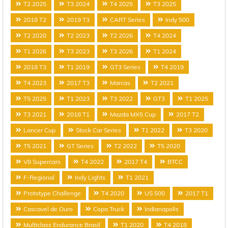
T2 2025
T3 2024
T4 2025
T3 2025
2018 T2
2019 T3
CART Series
Indy 500
T2 2020
T2 2023
T2 2026
T4 2024
T1 2026
T3 2023
T3 2026
T1 2024
2018 T3
T1 2019
GT3 Series
T4 2019
T4 2023
2017 T3
Marcas
T2 2021
T5 2025
T1 2023
T3 2022
GT3
T1 2025
T3 2021
2018 T1
Mazda MX5 Cup
2017 T2
Lancer Cup
Stock Car Series
T1 2022
T3 2020
T5 2021
GT Series
T2 2022
T5 2020
V8 Supercars
T4 2022
2017 T4
BTCC
F-Regional
Indy Lights
T1 2021
Prototype Challenge
T4 2020
US 500
2017 T1
Cascavel de Ouro
Copa Truck
Indianapolis
Multiclass Endurance Brasil
T1 2020
T4 2018