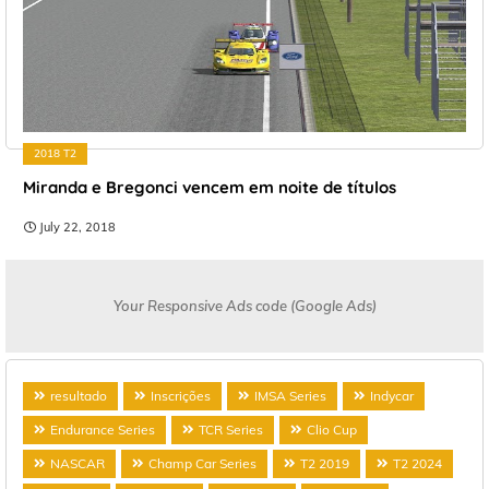
2018 T2
Miranda e Bregonci vencem em noite de títulos
July 22, 2018
Your Responsive Ads code (Google Ads)
resultado
Inscrições
IMSA Series
Indycar
Endurance Series
TCR Series
Clio Cup
NASCAR
Champ Car Series
T2 2019
T2 2024