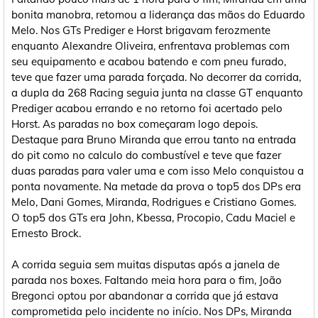
bonita manobra, retomou a liderança das mãos do Eduardo
Melo. Nos GTs Prediger e Horst brigavam ferozmente
enquanto Alexandre Oliveira, enfrentava problemas com
seu equipamento e acabou batendo e com pneu furado,
teve que fazer uma parada forçada. No decorrer da corrida,
a dupla da 268 Racing seguia junta na classe GT enquanto
Prediger acabou errando e no retorno foi acertado pelo
Horst. As paradas no box começaram logo depois.
Destaque para Bruno Miranda que errou tanto na entrada
do pit como no calculo do combustível e teve que fazer
duas paradas para valer uma e com isso Melo conquistou a
ponta novamente. Na metade da prova o top5 dos DPs era
Melo, Dani Gomes, Miranda, Rodrigues e Cristiano Gomes.
O top5 dos GTs era John, Kbessa, Procopio, Cadu Maciel e
Ernesto Brock.
A corrida seguia sem muitas disputas após a janela de
parada nos boxes. Faltando meia hora para o fim, João
Bregonci optou por abandonar a corrida que já estava
comprometida pelo incidente no início. Nos DPs, Miranda