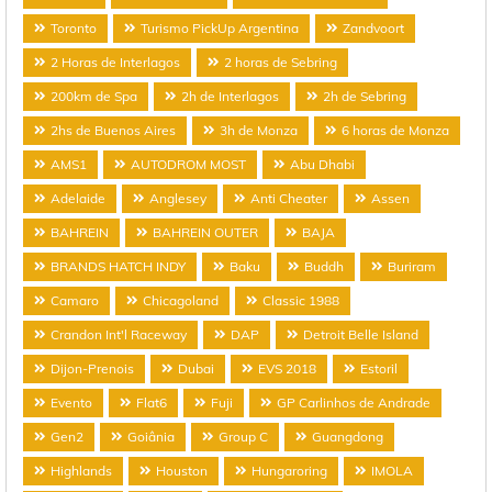
Toronto
Turismo PickUp Argentina
Zandvoort
2 Horas de Interlagos
2 horas de Sebring
200km de Spa
2h de Interlagos
2h de Sebring
2hs de Buenos Aires
3h de Monza
6 horas de Monza
AMS1
AUTODROM MOST
Abu Dhabi
Adelaide
Anglesey
Anti Cheater
Assen
BAHREIN
BAHREIN OUTER
BAJA
BRANDS HATCH INDY
Baku
Buddh
Buriram
Camaro
Chicagoland
Classic 1988
Crandon Int'l Raceway
DAP
Detroit Belle Island
Dijon-Prenois
Dubai
EVS 2018
Estoril
Evento
Flat6
Fuji
GP Carlinhos de Andrade
Gen2
Goiânia
Group C
Guangdong
Highlands
Houston
Hungaroring
IMOLA