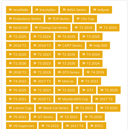
resultado
Inscrições
IMSA Series
Indycar
Endurance Series
TCR Series
Clio Cup
NASCAR
Champ Car Series
T2 2019
T2 2024
T2 2025
T3 2024
T4 2025
T3 2025
2018 T2
2019 T3
CART Series
Indy 500
T2 2020
T2 2023
T2 2026
T4 2024
T1 2026
T3 2023
T3 2026
T1 2024
2018 T3
T1 2019
GT3 Series
T4 2019
T4 2023
2017 T3
Marcas
T2 2021
T5 2025
T1 2023
T3 2022
GT3
T1 2025
T3 2021
2018 T1
Mazda MX5 Cup
2017 T2
Lancer Cup
Stock Car Series
T1 2022
T3 2020
T5 2021
GT Series
T2 2022
T5 2020
V8 Supercars
T4 2022
2017 T4
BTCC