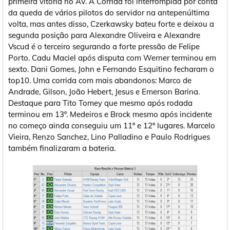
primeira vitória no AV. A Corrida foi interrompida por conta
da queda de vários pilotos do servidor na antepenúltima
volta, mas antes disso, Czerkawsky bateu forte e deixou a
segunda posição para Alexandre Oliveira e Alexandre
Vscud é o terceiro segurando a forte pressão de Felipe
Porto. Cadu Maciel após disputa com Werner terminou em
sexto. Dani Gomes, John e Fernando Esquitino fecharam o
top10. Uma corrida com mais abandonos: Marco de
Andrade, Gilson, João Hebert, Jesus e Emerson Barina.
Destaque para Tito Tomey que mesmo após rodada
terminou em 13º. Medeiros e Brock mesmo após incidente
no começo ainda conseguiu um 11º e 12º lugares. Marcelo
Vieira, Renzo Sanchez, Lino Palladino e Paulo Rodrigues
também finalizaram a bateria.