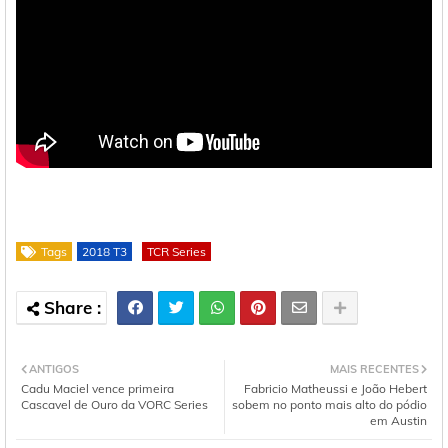
Tags
2018 T3
TCR Series
ANTIGOS
MAIS RECENTES
Cadu Maciel vence primeira
Fabricio Matheussi e João Hebert
Cascavel de Ouro da VORC Series
sobem no ponto mais alto do pódio
em Austin