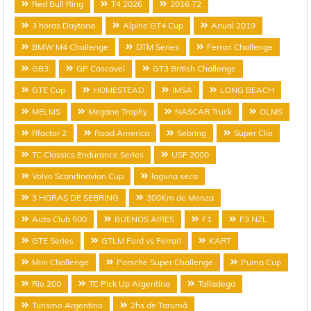
Red Bull Ring
T4 2026
2016 T2
3 horas Daytona
Alpine GT4 Cup
Anual 2019
BMW M4 Challenge
DTM Series
Ferrari Challenge
GB3
GP Cascavel
GT3 British Challenge
GTE Cup
HOMESTEAD
IMSA
LONG BEACH
MELMS
Megane Trophy
NASCAR Truck
OLMS
Rfactor 2
Road America
Sebring
Super Clio
TC Classics Endurance Series
USF 2000
Volvo Scandinavian Cup
laguna seca
3 HORAS DE SEBRING
300Km de Monza
Auto Club 500
BUENOS AIRES
F1
F3 NZL
GTE Series
GTLM Ford vs Ferrari
KART
Mini Challenge
Porsche Super Challenge
Puma Cup
Rio 200
TC Pick Up Argentina
Talladega
Turismo Argentino
2hs de Tarumã