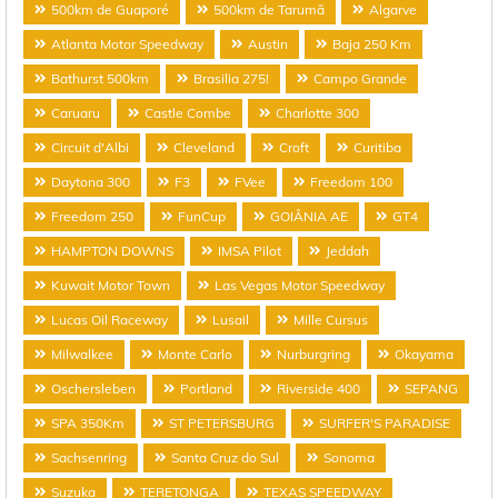
500km de Guaporé
500km de Tarumã
Algarve
Atlanta Motor Speedway
Austin
Baja 250 Km
Bathurst 500km
Brasilia 275!
Campo Grande
Caruaru
Castle Combe
Charlotte 300
Circuit d'Albi
Cleveland
Croft
Curitiba
Daytona 300
F3
FVee
Freedom 100
Freedom 250
FunCup
GOIÂNIA AE
GT4
HAMPTON DOWNS
IMSA Pilot
Jeddah
Kuwait Motor Town
Las Vegas Motor Speedway
Lucas Oil Raceway
Lusail
Mille Cursus
Milwalkee
Monte Carlo
Nurburgring
Okayama
Oschersleben
Portland
Riverside 400
SEPANG
SPA 350Km
ST PETERSBURG
SURFER'S PARADISE
Sachsenring
Santa Cruz do Sul
Sonoma
Suzuka
TERETONGA
TEXAS SPEEDWAY