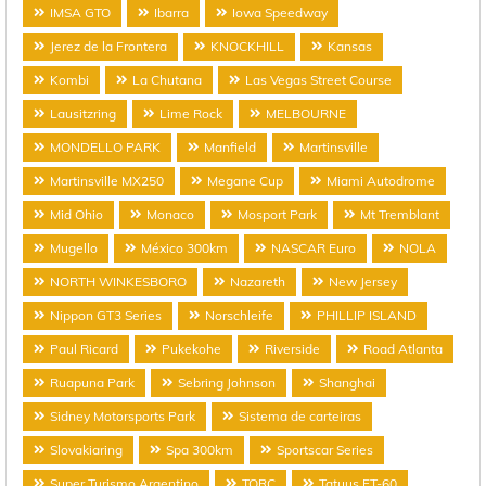
IMSA GTO
Ibarra
Iowa Speedway
Jerez de la Frontera
KNOCKHILL
Kansas
Kombi
La Chutana
Las Vegas Street Course
Lausitzring
Lime Rock
MELBOURNE
MONDELLO PARK
Manfield
Martinsville
Martinsville MX250
Megane Cup
Miami Autodrome
Mid Ohio
Monaco
Mosport Park
Mt Tremblant
Mugello
México 300km
NASCAR Euro
NOLA
NORTH WINKESBORO
Nazareth
New Jersey
Nippon GT3 Series
Norschleife
PHILLIP ISLAND
Paul Ricard
Pukekohe
Riverside
Road Atlanta
Ruapuna Park
Sebring Johnson
Shanghai
Sidney Motorsports Park
Sistema de carteiras
Slovakiaring
Spa 300km
Sportscar Series
Super Turismo Argentino
TORC
Tatuus FT-60