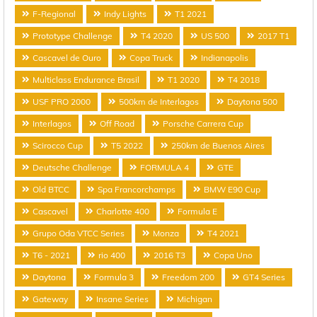
F-Regional
Indy Lights
T1 2021
Prototype Challenge
T4 2020
US 500
2017 T1
Cascavel de Ouro
Copa Truck
Indianapolis
Multiclass Endurance Brasil
T1 2020
T4 2018
USF PRO 2000
500km de Interlagos
Daytona 500
Interlagos
Off Road
Porsche Carrera Cup
Scirocco Cup
T5 2022
250km de Buenos Aires
Deutsche Challenge
FORMULA 4
GTE
Old BTCC
Spa Francorchamps
BMW E90 Cup
Cascavel
Charlotte 400
Formula E
Grupo Oda VTCC Series
Monza
T4 2021
T6 - 2021
rio 400
2016 T3
Copa Uno
Daytona
Formula 3
Freedom 200
GT4 Series
Gateway
Insane Series
Michigan