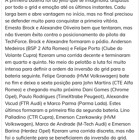
A primeira bateria foi do jeito que se imaginava: disputas
por todo o grid e emoção até os últimos instantes. Cadu
larga bem e abre vantagem no início, mas no final precisou
se defender muito para conquistar a primeira vitória.
Ernesto Brock e Alexandre Oliveira bem que tentaram, mas
não tiveram êxito contra o posicionamento do piloto da
TechForce. Brock e Alexandre formaram o pódio. Anderson
Medeiros (BSP 2 Alfa Romeo) e Felipe Porto (Clube do
Volante Cupra) fizeram uma corrida decente e terminaram
em quarto e quinto. No meio do pelotão a luta foi muito
intensa para definir a ordem da inversão do grid para a
bateria seguinte. Felipe Granado (HVM Volkswagen) bate
no fim e deixa a sexta posição para John Martins (CTE Alfa
Romeo) e chegando muito próximo Dani Gomes (Chrome
Opel), Paulo Rodrigues (TimeXtrabe Peugeot), Alexandre
Vscud (FTR Audi) e Marco Parma (Parma Lada). Estes
últimos formaram a primeira fila da segunda bateria. Lino
Palladino (CTR Cupra), Emerson Czerkawsky (HVM
Volkswagen), Marco de Andrade (M-Tech Audi) e Emerson
Barina (Herdez Opel) fizeram uma corrida discreta, mas não
foi o suficiente para se beneficiarem da inversão do grid.