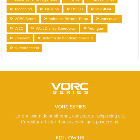
Tocancipá
Tsukuba
US500
VIRGINIA
VORC Series
Valencia Ricardo Torno
Vancouver
WEC
Walt Disney Speedway
Yeongam
Zanvoort
sistema de bandeira amarela
sudamericana
VORC SERIES
Lorem ipsum dolor sit amet, consectetur adipiscing elit.
Curabitur efficitur rhoncus enim, quis posuere mi.
FOLLOW US