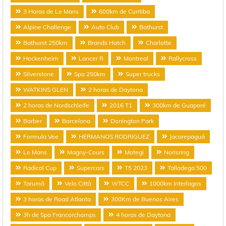
3 Horas de Le Mans
600km de Curitiba
Alpine Challenge
Auto Club
Bathurst
Bathurst 250km
Brands Hatch
Charlotte
Hockenheim
Lancer R
Montreal
Rallycross
Silverstone
Spa 250km
Super trucks
WATKINS GLEN
2 horas de Daytona
2 horas de Nordschleife
2016 T1
300km de Guaporé
Barber
Barcelona
Donington Park
Formula Vee
HERMANOS RODRIGUEZ
Jacarepaguá
Le Mans
Magny-Cours
Motegi
Norisring
Radical Cup
Supercars
T5 2023
Talladega 500
Tarumã
Velo Città
WTCC
1000km Interlagos
3 horas de Road Atlanta
300Km de Buenos Aires
3h de Spa Francorchamps
4 horas de Daytona