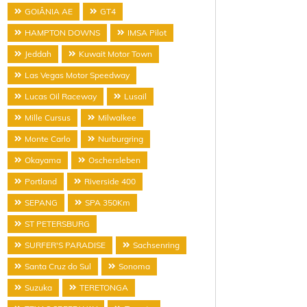
GOIÂNIA AE
GT4
HAMPTON DOWNS
IMSA Pilot
Jeddah
Kuwait Motor Town
Las Vegas Motor Speedway
Lucas Oil Raceway
Lusail
Mille Cursus
Milwalkee
Monte Carlo
Nurburgring
Okayama
Oschersleben
Portland
Riverside 400
SEPANG
SPA 350Km
ST PETERSBURG
SURFER'S PARADISE
Sachsenring
Santa Cruz do Sul
Sonoma
Suzuka
TERETONGA