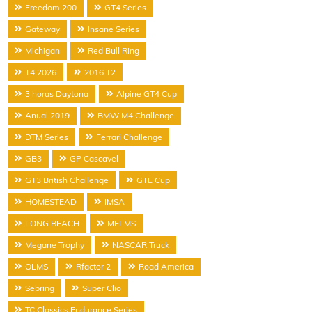
Freedom 200
GT4 Series
Gateway
Insane Series
Michigan
Red Bull Ring
T4 2026
2016 T2
3 horas Daytona
Alpine GT4 Cup
Anual 2019
BMW M4 Challenge
DTM Series
Ferrari Challenge
GB3
GP Cascavel
GT3 British Challenge
GTE Cup
HOMESTEAD
IMSA
LONG BEACH
MELMS
Megane Trophy
NASCAR Truck
OLMS
Rfactor 2
Road America
Sebring
Super Clio
TC Classics Endurance Series