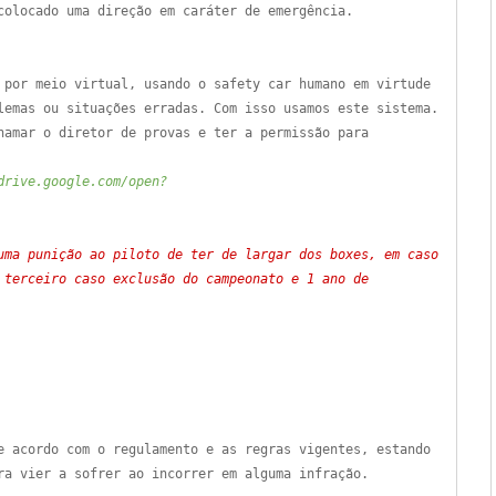
colocado uma direção em caráter de emergência.
 por meio virtual, usando o safety car humano em virtude
lemas ou situações erradas. Com isso usamos este sistema.
hamar o diretor de provas e ter a permissão para
drive.google.com/open?
uma punição ao piloto de ter de largar dos boxes, em caso
 terceiro caso exclusão do campeonato e 1 ano de
e acordo com o regulamento e as regras vigentes, estando
ra vier a sofrer ao incorrer em alguma infração.