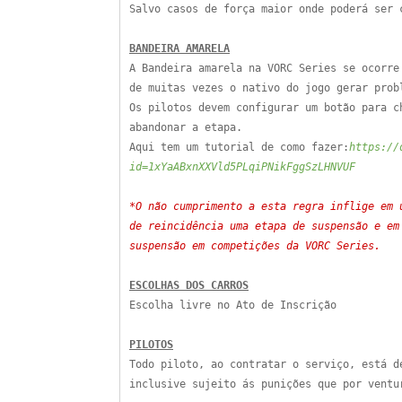
Salvo casos de força maior onde poderá ser 
BANDEIRA AMARELA
A Bandeira amarela na VORC Series se ocorre
de muitas vezes o nativo do jogo gerar prob
Os pilotos devem configurar um botão para c
abandonar a etapa.
Aqui tem um tutorial de como fazer:
https://
id=1xYaABxnXXVld5PLqiPNikFggSzLHNVUF
*O não cumprimento a esta regra inflige em 
de reincidência uma etapa de suspensão e em
suspensão em competições da VORC Series.
ESCOLHAS DOS CARROS
Escolha livre no Ato de Inscrição
PILOTOS
Todo piloto, ao contratar o serviço, está d
inclusive sujeito ás punições que por ventu