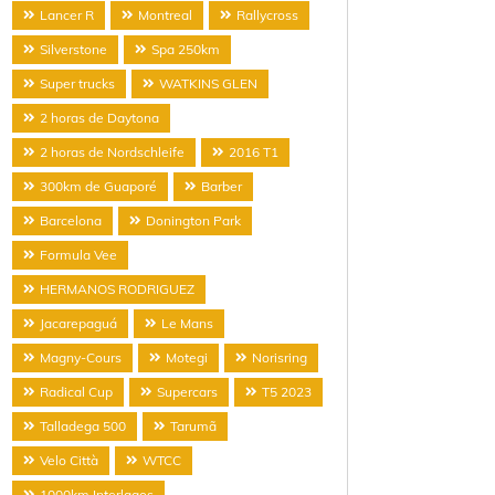
Lancer R
Montreal
Rallycross
Silverstone
Spa 250km
Super trucks
WATKINS GLEN
2 horas de Daytona
2 horas de Nordschleife
2016 T1
300km de Guaporé
Barber
Barcelona
Donington Park
Formula Vee
HERMANOS RODRIGUEZ
Jacarepaguá
Le Mans
Magny-Cours
Motegi
Norisring
Radical Cup
Supercars
T5 2023
Talladega 500
Tarumã
Velo Città
WTCC
1000km Interlagos