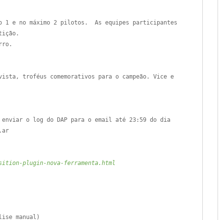
mo 1 e no máximo 2 pilotos. As equipes participantes
tição.
rro.
vista, troféus comemorativos para o campeão. Vice e
 enviar o log do DAP para o email até 23:59 do dia
.ar
sition-plugin-nova-ferramenta.html
lise manual)