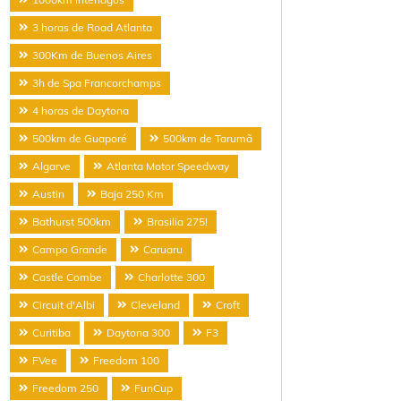
3 horas de Road Atlanta
300Km de Buenos Aires
3h de Spa Francorchamps
4 horas de Daytona
500km de Guaporé
500km de Tarumã
Algarve
Atlanta Motor Speedway
Austin
Baja 250 Km
Bathurst 500km
Brasilia 275!
Campo Grande
Caruaru
Castle Combe
Charlotte 300
Circuit d'Albi
Cleveland
Croft
Curitiba
Daytona 300
F3
FVee
Freedom 100
Freedom 250
FunCup