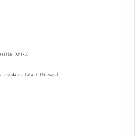
asília (GMT-3)
ta
rápida
no total) (Privado)