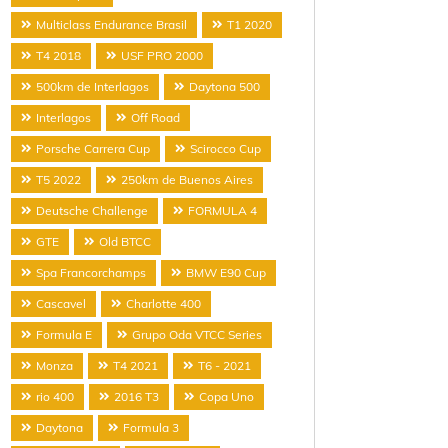
Multiclass Endurance Brasil
T1 2020
T4 2018
USF PRO 2000
500km de Interlagos
Daytona 500
Interlagos
Off Road
Porsche Carrera Cup
Scirocco Cup
T5 2022
250km de Buenos Aires
Deutsche Challenge
FORMULA 4
GTE
Old BTCC
Spa Francorchamps
BMW E90 Cup
Cascavel
Charlotte 400
Formula E
Grupo Oda VTCC Series
Monza
T4 2021
T6 - 2021
rio 400
2016 T3
Copa Uno
Daytona
Formula 3