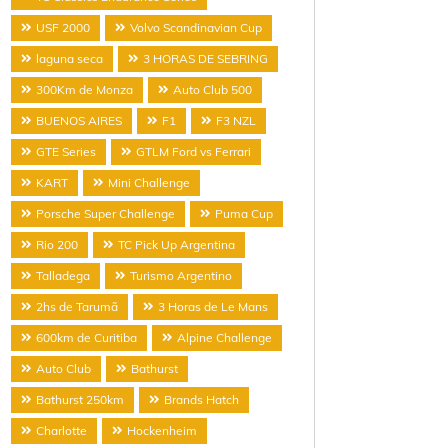
USF 2000
Volvo Scandinavian Cup
laguna seca
3 HORAS DE SEBRING
300Km de Monza
Auto Club 500
BUENOS AIRES
F1
F3 NZL
GTE Series
GTLM Ford vs Ferrari
KART
Mini Challenge
Porsche Super Challenge
Puma Cup
Rio 200
TC Pick Up Argentina
Talladega
Turismo Argentino
2hs de Tarumã
3 Horas de Le Mans
600km de Curitiba
Alpine Challenge
Auto Club
Bathurst
Bathurst 250km
Brands Hatch
Charlotte
Hockenheim