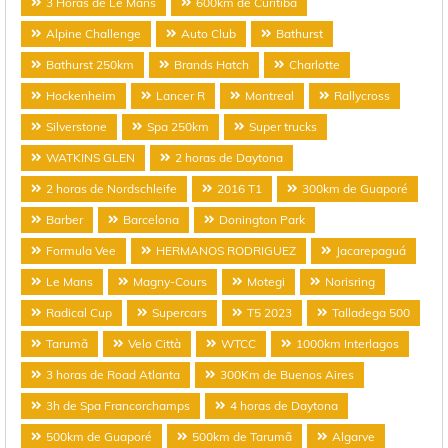
3 Horas de Le Mans
600km de Curitiba
Alpine Challenge
Auto Club
Bathurst
Bathurst 250km
Brands Hatch
Charlotte
Hockenheim
Lancer R
Montreal
Rallycross
Silverstone
Spa 250km
Super trucks
WATKINS GLEN
2 horas de Daytona
2 horas de Nordschleife
2016 T1
300km de Guaporé
Barber
Barcelona
Donington Park
Formula Vee
HERMANOS RODRIGUEZ
Jacarepaguá
Le Mans
Magny-Cours
Motegi
Norisring
Radical Cup
Supercars
T5 2023
Talladega 500
Tarumã
Velo Città
WTCC
1000km Interlagos
3 horas de Road Atlanta
300Km de Buenos Aires
3h de Spa Francorchamps
4 horas de Daytona
500km de Guaporé
500km de Tarumã
Algarve