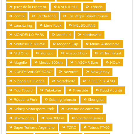
Jerez de la Frontera
KNOCKHILL
Kansas
Kombi
La Chutana
Las Vegas Street Course
Lausitzring
Lime Rock
MELBOURNE
MONDELLO PARK
Manfield
Martinsville
Martinsville MX250
Megane Cup
Miami Autodrome
Mid Ohio
Monaco
Mosport Park
Mt Tremblant
Mugello
México 300km
NASCAR Euro
NOLA
NORTH WINKESBORO
Nazareth
New Jersey
Nippon GT3 Series
Norschleife
PHILLIP ISLAND
Paul Ricard
Pukekohe
Riverside
Road Atlanta
Ruapuna Park
Sebring Johnson
Shanghai
Sidney Motorsports Park
Sistema de carteiras
Slovakiaring
Spa 300km
Sportscar Series
Super Turismo Argentino
TORC
Tatuus FT-60