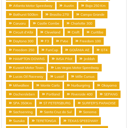
Atlanta Motor Speedway
Austin
Baja 250 Km
Bathurst 500km
Brasilia 275!
Campo Grande
Caruaru
Castle Combe
Charlotte 300
Circuit d'Albi
Cleveland
Croft
Curitiba
Daytona 300
F3
FVee
Freedom 100
Freedom 250
FunCup
GOIÂNIA AE
GT4
HAMPTON DOWNS
IMSA Pilot
Jeddah
Kuwait Motor Town
Las Vegas Motor Speedway
Lucas Oil Raceway
Lusail
Mille Cursus
Milwalkee
Monte Carlo
Nurburgring
Okayama
Oschersleben
Portland
Riverside 400
SEPANG
SPA 350Km
ST PETERSBURG
SURFER'S PARADISE
Sachsenring
Santa Cruz do Sul
Sonoma
Suzuka
TERETONGA
TEXAS SPEEDWAY