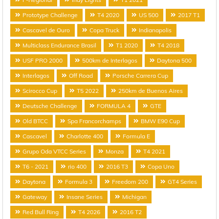
Prototype Challenge
T4 2020
US 500
2017 T1
Cascavel de Ouro
Copa Truck
Indianapolis
Multiclass Endurance Brasil
T1 2020
T4 2018
USF PRO 2000
500km de Interlagos
Daytona 500
Interlagos
Off Road
Porsche Carrera Cup
Scirocco Cup
T5 2022
250km de Buenos Aires
Deutsche Challenge
FORMULA 4
GTE
Old BTCC
Spa Francorchamps
BMW E90 Cup
Cascavel
Charlotte 400
Formula E
Grupo Oda VTCC Series
Monza
T4 2021
T6 - 2021
rio 400
2016 T3
Copa Uno
Daytona
Formula 3
Freedom 200
GT4 Series
Gateway
Insane Series
Michigan
Red Bull Ring
T4 2026
2016 T2