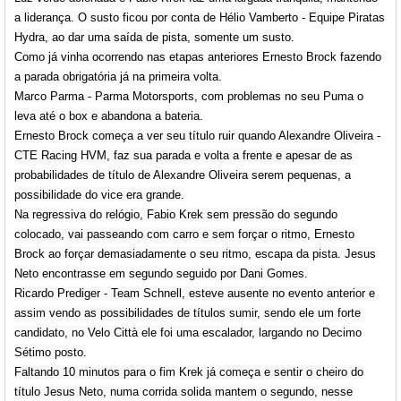
a liderança. O susto ficou por conta de Hélio Vamberto - Equipe Piratas
Hydra, ao dar uma saída de pista, somente um susto.
Como já vinha ocorrendo nas etapas anteriores Ernesto Brock fazendo
a parada obrigatória já na primeira volta.
Marco Parma - Parma Motorsports, com problemas no seu Puma o
leva até o box e abandona a bateria.
Ernesto Brock começa a ver seu título ruir quando Alexandre Oliveira -
CTE Racing HVM, faz sua parada e volta a frente e apesar de as
probabilidades de título de Alexandre Oliveira serem pequenas, a
possibilidade do vice era grande.
Na regressiva do relógio, Fabio Krek sem pressão do segundo
colocado, vai passeando com carro e sem forçar o ritmo, Ernesto
Brock ao forçar demasiadamente o seu ritmo, escapa da pista. Jesus
Neto encontrasse em segundo seguido por Dani Gomes.
Ricardo Prediger - Team Schnell, esteve ausente no evento anterior e
assim vendo as possibilidades de títulos sumir, sendo ele um forte
candidato, no Velo Città ele foi uma escalador, largando no Decimo
Sétimo posto.
Faltando 10 minutos para o fim Krek já começa e sentir o cheiro do
título Jesus Neto, numa corrida solida mantem o segundo, nesse