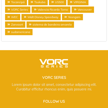
Tocancipá
Tsukuba
US500
VIRGINIA
VORC Series
Valencia Ricardo Torno
Vancouver
WEC
Walt Disney Speedway
Yeongam
Zanvoort
sistema de bandeira amarela
sudamericana
VORC SERIES
Lorem ipsum dolor sit amet, consectetur adipiscing elit.
Curabitur efficitur rhoncus enim, quis posuere mi.
FOLLOW US