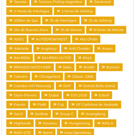
Toronto
Turismo PickUp Argentina
Zandvoort
2 Horas de Interlagos
2 horas de Sebring
200km de Spa
2h de Interlagos
2h de Sebring
2hs de Buenos Aires
3h de Monza
6 horas de Monza
AMS1
AUTODROM MOST
Abu Dhabi
Adelaide
Anglesey
Anti Cheater
Assen
BAHREIN
BAHREIN OUTER
BAJA
BRANDS HATCH INDY
Baku
Buddh
Buriram
Camaro
Chicagoland
Classic 1988
Crandon Int'l Raceway
DAP
Detroit Belle Island
Dijon-Prenois
Dubai
EVS 2018
Estoril
Evento
Flat6
Fuji
GP Carlinhos de Andrade
Gen2
Goiânia
Group C
Guangdong
Highlands
Houston
Hungaroring
IMOLA
IMSA GTO
Ibarra
Iowa Speedway