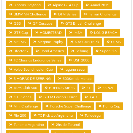
3 horas Daytona
Alpine GT4 Cup
Anual 2019
BMW M4 Challenge
DTM Series
Ferrari Challenge
GB3
GP Cascavel
GT3 British Challenge
GTE Cup
HOMESTEAD
IMSA
LONG BEACH
MELMS
Megane Trophy
NASCAR Truck
OLMS
Rfactor 2
Road America
Sebring
Super Clio
TC Classics Endurance Series
USF 2000
Volvo Scandinavian Cup
laguna seca
3 HORAS DE SEBRING
300Km de Monza
Auto Club 500
BUENOS AIRES
F1
F3 NZL
GTE Series
GTLM Ford vs Ferrari
KART
Mini Challenge
Porsche Super Challenge
Puma Cup
Rio 200
TC Pick Up Argentina
Talladega
Turismo Argentino
2hs de Tarumã