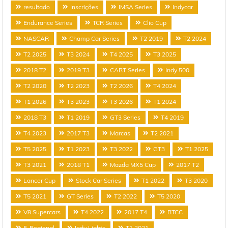
resultado
Inscrições
IMSA Series
Indycar
Endurance Series
TCR Series
Clio Cup
NASCAR
Champ Car Series
T2 2019
T2 2024
T2 2025
T3 2024
T4 2025
T3 2025
2018 T2
2019 T3
CART Series
Indy 500
T2 2020
T2 2023
T2 2026
T4 2024
T1 2026
T3 2023
T3 2026
T1 2024
2018 T3
T1 2019
GT3 Series
T4 2019
T4 2023
2017 T3
Marcas
T2 2021
T5 2025
T1 2023
T3 2022
GT3
T1 2025
T3 2021
2018 T1
Mazda MX5 Cup
2017 T2
Lancer Cup
Stock Car Series
T1 2022
T3 2020
T5 2021
GT Series
T2 2022
T5 2020
V8 Supercars
T4 2022
2017 T4
BTCC
F-Regional
Indy Lights
T1 2021