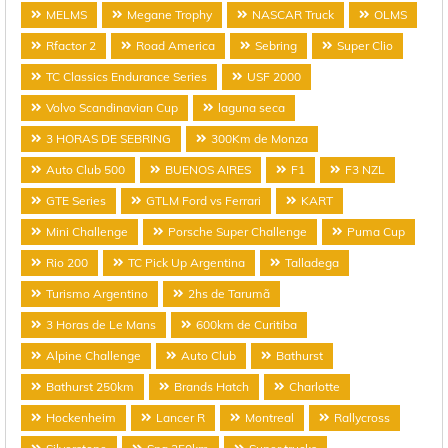
MELMS
Megane Trophy
NASCAR Truck
OLMS
Rfactor 2
Road America
Sebring
Super Clio
TC Classics Endurance Series
USF 2000
Volvo Scandinavian Cup
laguna seca
3 HORAS DE SEBRING
300Km de Monza
Auto Club 500
BUENOS AIRES
F1
F3 NZL
GTE Series
GTLM Ford vs Ferrari
KART
Mini Challenge
Porsche Super Challenge
Puma Cup
Rio 200
TC Pick Up Argentina
Talladega
Turismo Argentino
2hs de Tarumã
3 Horas de Le Mans
600km de Curitiba
Alpine Challenge
Auto Club
Bathurst
Bathurst 250km
Brands Hatch
Charlotte
Hockenheim
Lancer R
Montreal
Rallycross