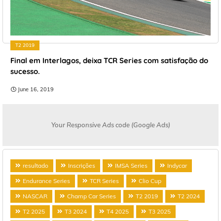
T2 2019
Final em Interlagos, deixa TCR Series com satisfação do
sucesso.
June 16, 2019
Your Responsive Ads code (Google Ads)
resultado
Inscrições
IMSA Series
Indycar
Endurance Series
TCR Series
Clio Cup
NASCAR
Champ Car Series
T2 2019
T2 2024
T2 2025
T3 2024
T4 2025
T3 2025