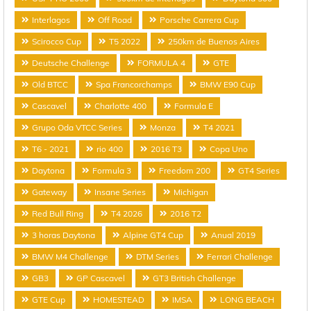
Interlagos
Off Road
Porsche Carrera Cup
Scirocco Cup
T5 2022
250km de Buenos Aires
Deutsche Challenge
FORMULA 4
GTE
Old BTCC
Spa Francorchamps
BMW E90 Cup
Cascavel
Charlotte 400
Formula E
Grupo Oda VTCC Series
Monza
T4 2021
T6 - 2021
rio 400
2016 T3
Copa Uno
Daytona
Formula 3
Freedom 200
GT4 Series
Gateway
Insane Series
Michigan
Red Bull Ring
T4 2026
2016 T2
3 horas Daytona
Alpine GT4 Cup
Anual 2019
BMW M4 Challenge
DTM Series
Ferrari Challenge
GB3
GP Cascavel
GT3 British Challenge
GTE Cup
HOMESTEAD
IMSA
LONG BEACH