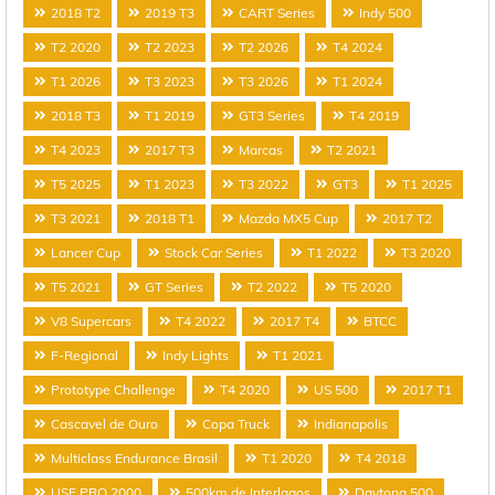
2018 T2
2019 T3
CART Series
Indy 500
T2 2020
T2 2023
T2 2026
T4 2024
T1 2026
T3 2023
T3 2026
T1 2024
2018 T3
T1 2019
GT3 Series
T4 2019
T4 2023
2017 T3
Marcas
T2 2021
T5 2025
T1 2023
T3 2022
GT3
T1 2025
T3 2021
2018 T1
Mazda MX5 Cup
2017 T2
Lancer Cup
Stock Car Series
T1 2022
T3 2020
T5 2021
GT Series
T2 2022
T5 2020
V8 Supercars
T4 2022
2017 T4
BTCC
F-Regional
Indy Lights
T1 2021
Prototype Challenge
T4 2020
US 500
2017 T1
Cascavel de Ouro
Copa Truck
Indianapolis
Multiclass Endurance Brasil
T1 2020
T4 2018
USF PRO 2000
500km de Interlagos
Daytona 500