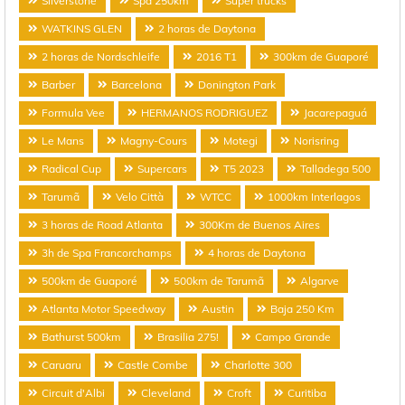
Silverstone
Spa 250km
Super trucks
WATKINS GLEN
2 horas de Daytona
2 horas de Nordschleife
2016 T1
300km de Guaporé
Barber
Barcelona
Donington Park
Formula Vee
HERMANOS RODRIGUEZ
Jacarepaguá
Le Mans
Magny-Cours
Motegi
Norisring
Radical Cup
Supercars
T5 2023
Talladega 500
Tarumã
Velo Città
WTCC
1000km Interlagos
3 horas de Road Atlanta
300Km de Buenos Aires
3h de Spa Francorchamps
4 horas de Daytona
500km de Guaporé
500km de Tarumã
Algarve
Atlanta Motor Speedway
Austin
Baja 250 Km
Bathurst 500km
Brasilia 275!
Campo Grande
Caruaru
Castle Combe
Charlotte 300
Circuit d'Albi
Cleveland
Croft
Curitiba