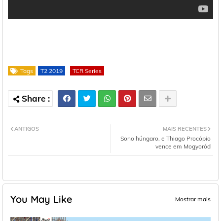
Tags
T2 2019
TCR Series
ANTIGOS
MAIS RECENTES
Sono húngaro, e Thiago Procópio
vence em Mogyoród
You May Like
Mostrar mais