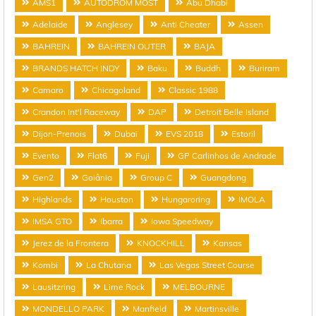
AMS1
AUTODROM MOST
Abu Dhabi
Adelaide
Anglesey
Anti Cheater
Assen
BAHREIN
BAHREIN OUTER
BAJA
BRANDS HATCH INDY
Baku
Buddh
Buriram
Camaro
Chicagoland
Classic 1988
Crandon Int'l Raceway
DAP
Detroit Belle Island
Dijon-Prenois
Dubai
EVS 2018
Estoril
Evento
Flat6
Fuji
GP Carlinhos de Andrade
Gen2
Goiânia
Group C
Guangdong
Highlands
Houston
Hungaroring
IMOLA
IMSA GTO
Ibarra
Iowa Speedway
Jerez de la Frontera
KNOCKHILL
Kansas
Kombi
La Chutana
Las Vegas Street Course
Lausitzring
Lime Rock
MELBOURNE
MONDELLO PARK
Manfield
Martinsville