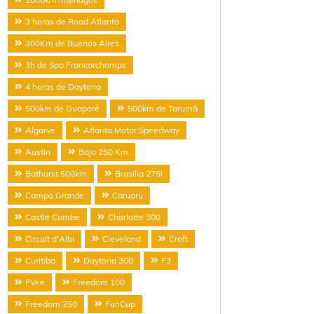
3 horas de Road Atlanta
300Km de Buenos Aires
3h de Spa Francorchamps
4 horas de Daytona
500km de Guaporé
500km de Tarumã
Algarve
Atlanta Motor Speedway
Austin
Baja 250 Km
Bathurst 500km
Brasilia 275!
Campo Grande
Caruaru
Castle Combe
Charlotte 300
Circuit d'Albi
Cleveland
Croft
Curitiba
Daytona 300
F3
FVee
Freedom 100
Freedom 250
FunCup