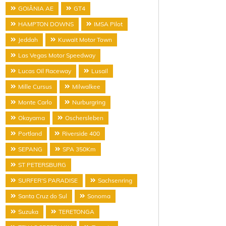
GOIÂNIA AE
GT4
HAMPTON DOWNS
IMSA Pilot
Jeddah
Kuwait Motor Town
Las Vegas Motor Speedway
Lucas Oil Raceway
Lusail
Mille Cursus
Milwalkee
Monte Carlo
Nurburgring
Okayama
Oschersleben
Portland
Riverside 400
SEPANG
SPA 350Km
ST PETERSBURG
SURFER'S PARADISE
Sachsenring
Santa Cruz do Sul
Sonoma
Suzuka
TERETONGA