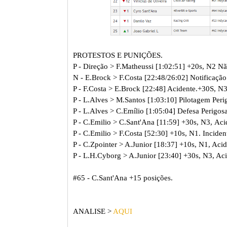
PROTESTOS E PUNIÇÕES.
P - Direção > F.Matheussi [1:02:51] +20s, N2 Nã
N - E.Brock > F.Costa [22:48/26:02] Notificaçã
P - F.Costa > E.Brock [22:48] Acidente.+30S, N
P - L.Alves > M.Santos [1:03:10] Pilotagem Perig
P - L.Alves > C.Emílio [1:05:04] Defesa Perigosa
P - C.Emilio > C.Sant'Ana [11:59] +30s, N3, Aci
P - C.Emilio > F.Costa [52:30] +10s, N1. Inciden
P - C.Zpointer > A.Junior [18:37] +10s, N1, Acid
P - L.H.Cyborg > A.Junior [23:40] +30s, N3, Aci
#65 - C.Sant'Ana +15 posições.
ANALISE >
AQUI