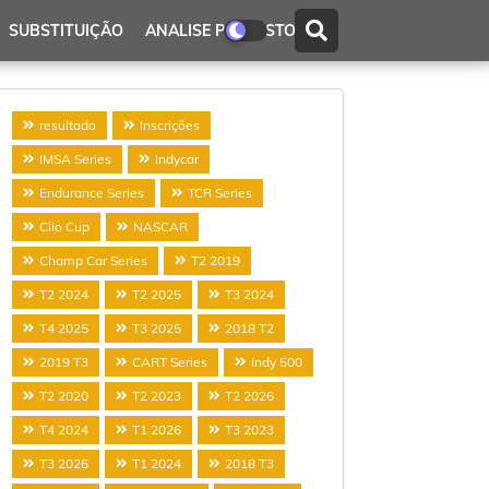
SUBSTITUIÇÃO
ANALISE PROTESTO
resultado
Inscrições
IMSA Series
Indycar
Endurance Series
TCR Series
Clio Cup
NASCAR
Champ Car Series
T2 2019
T2 2024
T2 2025
T3 2024
T4 2025
T3 2025
2018 T2
2019 T3
CART Series
Indy 500
T2 2020
T2 2023
T2 2026
T4 2024
T1 2026
T3 2023
T3 2026
T1 2024
2018 T3