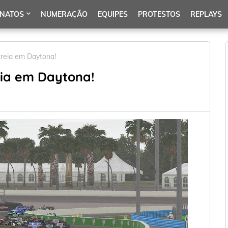
NATOS
NUMERAÇÃO
EQUIPES
PROTESTOS
REPLAYS
treia em Daytona!
eia em Daytona!