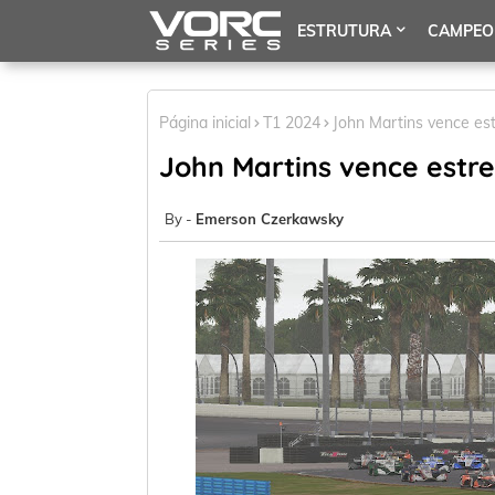
ESTRUTURA
CAMPEO
Página inicial
T1 2024
John Martins vence es
John Martins vence estr
Emerson Czerkawsky