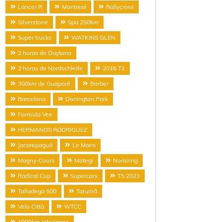
Lancer R
Montreal
Rallycross
Silverstone
Spa 250km
Super trucks
WATKINS GLEN
2 horas de Daytona
2 horas de Nordschleife
2016 T1
300km de Guaporé
Barber
Barcelona
Donington Park
Formula Vee
HERMANOS RODRIGUEZ
Jacarepaguá
Le Mans
Magny-Cours
Motegi
Norisring
Radical Cup
Supercars
T5 2023
Talladega 500
Tarumã
Velo Città
WTCC
1000km Interlagos