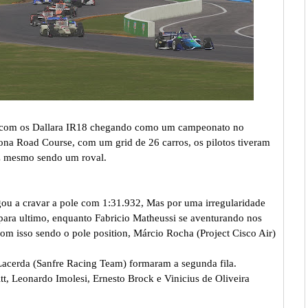
s, com os Dallara IR18 chegando como um campeonato no
na Road Course, com um grid de 26 carros, os pilotos tiveram
oz mesmo sendo um roval.
ou a cravar a pole com 1:31.932, Mas por uma irregularidade
para ultimo, enquanto Fabricio Matheussi se aventurando nos
m isso sendo o pole position, Márcio Rocha (Project Cisco Air)
Lacerda (Sanfre Racing Team) formaram a segunda fila.
t, Leonardo Imolesi, Ernesto Brock e Vinicius de Oliveira