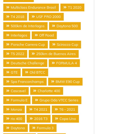
Multiclass Endurance Brasil
T1 2020
T4 2018
USF PRO 2000
500km de Interlagos
Daytona 500
Interlagos
Off Road
Porsche Carrera Cup
Scirocco Cup
T5 2022
250km de Buenos Aires
Deutsche Challenge
FORMULA 4
GTE
Old BTCC
Spa Francorchamps
BMW E90 Cup
Cascavel
Charlotte 400
Formula E
Grupo Oda VTCC Series
Monza
T4 2021
T6 - 2021
rio 400
2016 T3
Copa Uno
Daytona
Formula 3