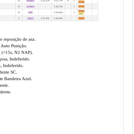
o reposição de asa.
o Auto Punição.
3 (+15s, N2 NAP).
osa, Indeferido.
, Indeferido.
dente SC.
te Bandeira Azul.
ente.
dente.