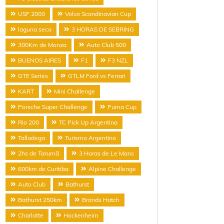
USF 2000
Volvo Scandinavian Cup
laguna seca
3 HORAS DE SEBRING
300Km de Monza
Auto Club 500
BUENOS AIRES
F1
F3 NZL
GTE Series
GTLM Ford vs Ferrari
KART
Mini Challenge
Porsche Super Challenge
Puma Cup
Rio 200
TC Pick Up Argentina
Talladega
Turismo Argentino
2hs de Tarumã
3 Horas de Le Mans
600km de Curitiba
Alpine Challenge
Auto Club
Bathurst
Bathurst 250km
Brands Hatch
Charlotte
Hockenheim