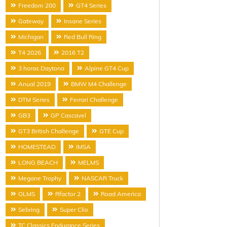
Freedom 200
GT4 Series
Gateway
Insane Series
Michigan
Red Bull Ring
T4 2026
2016 T2
3 horas Daytona
Alpine GT4 Cup
Anual 2019
BMW M4 Challenge
DTM Series
Ferrari Challenge
GB3
GP Cascavel
GT3 British Challenge
GTE Cup
HOMESTEAD
IMSA
LONG BEACH
MELMS
Megane Trophy
NASCAR Truck
OLMS
Rfactor 2
Road America
Sebring
Super Clio
TC Classics Endurance Series