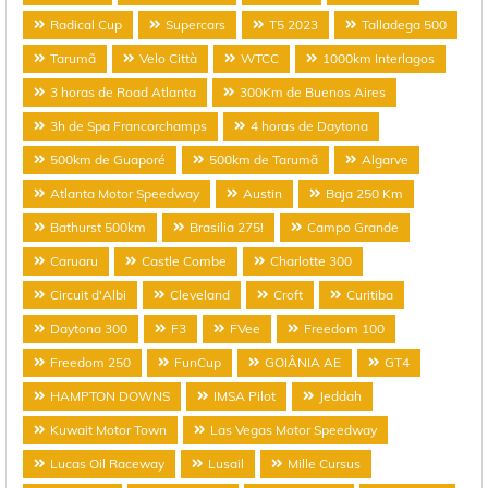
Radical Cup
Supercars
T5 2023
Talladega 500
Tarumã
Velo Città
WTCC
1000km Interlagos
3 horas de Road Atlanta
300Km de Buenos Aires
3h de Spa Francorchamps
4 horas de Daytona
500km de Guaporé
500km de Tarumã
Algarve
Atlanta Motor Speedway
Austin
Baja 250 Km
Bathurst 500km
Brasilia 275!
Campo Grande
Caruaru
Castle Combe
Charlotte 300
Circuit d'Albi
Cleveland
Croft
Curitiba
Daytona 300
F3
FVee
Freedom 100
Freedom 250
FunCup
GOIÂNIA AE
GT4
HAMPTON DOWNS
IMSA Pilot
Jeddah
Kuwait Motor Town
Las Vegas Motor Speedway
Lucas Oil Raceway
Lusail
Mille Cursus