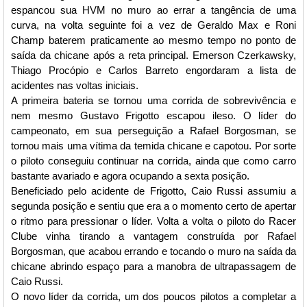
espancou sua HVM no muro ao errar a tangência de uma
curva, na volta seguinte foi a vez de Geraldo Max e Roni
Champ baterem praticamente ao mesmo tempo no ponto de
saída da chicane após a reta principal. Emerson Czerkawsky,
Thiago Procópio e Carlos Barreto engordaram a lista de
acidentes nas voltas iniciais.
A primeira bateria se tornou uma corrida de sobrevivência e
nem mesmo Gustavo Frigotto escapou ileso. O líder do
campeonato, em sua perseguição a Rafael Borgosman, se
tornou mais uma vítima da temida chicane e capotou. Por sorte
o piloto conseguiu continuar na corrida, ainda que como carro
bastante avariado e agora ocupando a sexta posição.
Beneficiado pelo acidente de Frigotto, Caio Russi assumiu a
segunda posição e sentiu que era a o momento certo de apertar
o ritmo para pressionar o líder. Volta a volta o piloto do Racer
Clube vinha tirando a vantagem construída por Rafael
Borgosman, que acabou errando e tocando o muro na saída da
chicane abrindo espaço para a manobra de ultrapassagem de
Caio Russi.
O novo líder da corrida, um dos poucos pilotos a completar a