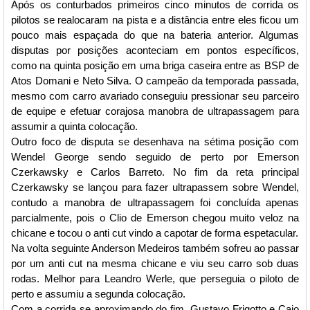
Após os conturbados primeiros cinco minutos de corrida os
pilotos se realocaram na pista e a distância entre eles ficou um
pouco mais espaçada do que na bateria anterior. Algumas
disputas por posições aconteciam em pontos específicos,
como na quinta posição em uma briga caseira entre as BSP de
Atos Domani e Neto Silva. O campeão da temporada passada,
mesmo com carro avariado conseguiu pressionar seu parceiro
de equipe e efetuar corajosa manobra de ultrapassagem para
assumir a quinta colocação.
Outro foco de disputa se desenhava na sétima posição com
Wendel George sendo seguido de perto por Emerson
Czerkawsky e Carlos Barreto. No fim da reta principal
Czerkawsky se lançou para fazer ultrapassem sobre Wendel,
contudo a manobra de ultrapassagem foi concluída apenas
parcialmente, pois o Clio de Emerson chegou muito veloz na
chicane e tocou o anti cut vindo a capotar de forma espetacular.
Na volta seguinte Anderson Medeiros também sofreu ao passar
por um anti cut na mesma chicane e viu seu carro sob duas
rodas. Melhor para Leandro Werle, que perseguia o piloto de
perto e assumiu a segunda colocação.
Com a corrida se aproximando do fim, Gustavo Frigotto e Caio