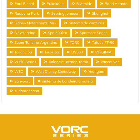
Paul Ricard
Pukekohe
Riverside
Road Atlanta
Ruapuna Park
Sebring Johnson
Shanghai
Sidney Motorsports Park
Sistema de carteiras
Slovakiaring
Spa 300km
Sportscar Series
Super Turismo Argentino
TORC
Tatuus FT-60
Tocancipá
Tsukuba
US500
VIRGINIA
VORC Series
Valencia Ricardo Torno
Vancouver
WEC
Walt Disney Speedway
Yeongam
Zanvoort
sistema de bandeira amarela
sudamericana