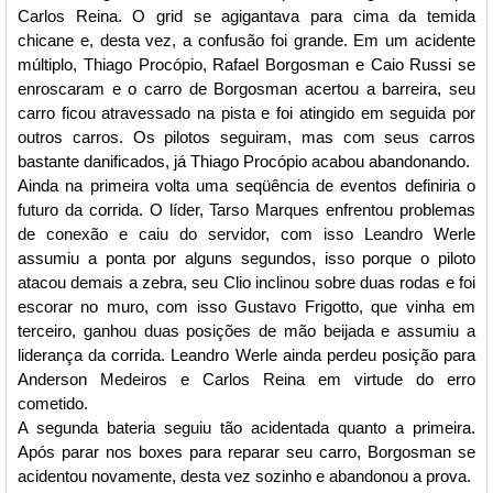
Carlos Reina. O grid se agigantava para cima da temida
chicane e, desta vez, a confusão foi grande. Em um acidente
múltiplo, Thiago Procópio, Rafael Borgosman e Caio Russi se
enroscaram e o carro de Borgosman acertou a barreira, seu
carro ficou atravessado na pista e foi atingido em seguida por
outros carros. Os pilotos seguiram, mas com seus carros
bastante danificados, já Thiago Procópio acabou abandonando.
Ainda na primeira volta uma seqüência de eventos definiria o
futuro da corrida. O líder, Tarso Marques enfrentou problemas
de conexão e caiu do servidor, com isso Leandro Werle
assumiu a ponta por alguns segundos, isso porque o piloto
atacou demais a zebra, seu Clio inclinou sobre duas rodas e foi
escorar no muro, com isso Gustavo Frigotto, que vinha em
terceiro, ganhou duas posições de mão beijada e assumiu a
liderança da corrida. Leandro Werle ainda perdeu posição para
Anderson Medeiros e Carlos Reina em virtude do erro
cometido.
A segunda bateria seguiu tão acidentada quanto a primeira.
Após parar nos boxes para reparar seu carro, Borgosman se
acidentou novamente, desta vez sozinho e abandonou a prova.