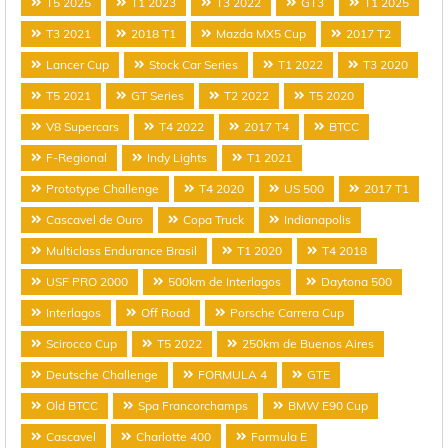
T5 2025
T1 2023
T3 2022
GT3
T1 2025
T3 2021
2018 T1
Mazda MX5 Cup
2017 T2
Lancer Cup
Stock Car Series
T1 2022
T3 2020
T5 2021
GT Series
T2 2022
T5 2020
V8 Supercars
T4 2022
2017 T4
BTCC
F-Regional
Indy Lights
T1 2021
Prototype Challenge
T4 2020
US 500
2017 T1
Cascavel de Ouro
Copa Truck
Indianapolis
Multiclass Endurance Brasil
T1 2020
T4 2018
USF PRO 2000
500km de Interlagos
Daytona 500
Interlagos
Off Road
Porsche Carrera Cup
Scirocco Cup
T5 2022
250km de Buenos Aires
Deutsche Challenge
FORMULA 4
GTE
Old BTCC
Spa Francorchamps
BMW E90 Cup
Cascavel
Charlotte 400
Formula E