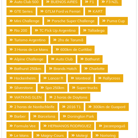
Auto Club 500
BUENOS AIRES
F1
F3 NZL
GTE Series
GTLM Ford vs Ferrari
KART
Mini Challenge
Porsche Super Challenge
Puma Cup
Rio 200
TC Pick Up Argentina
Talladega
Turismo Argentino
2hs de Tarumã
3 Horas de Le Mans
600km de Curitiba
Alpine Challenge
Auto Club
Bathurst
Bathurst 250km
Brands Hatch
Charlotte
Hockenheim
Lancer R
Montreal
Rallycross
Silverstone
Spa 250km
Super trucks
WATKINS GLEN
2 horas de Daytona
2 horas de Nordschleife
2016 T1
300km de Guaporé
Barber
Barcelona
Donington Park
Formula Vee
HERMANOS RODRIGUEZ
Jacarepaguá
Le Mans
Magny-Cours
Motegi
Norisring