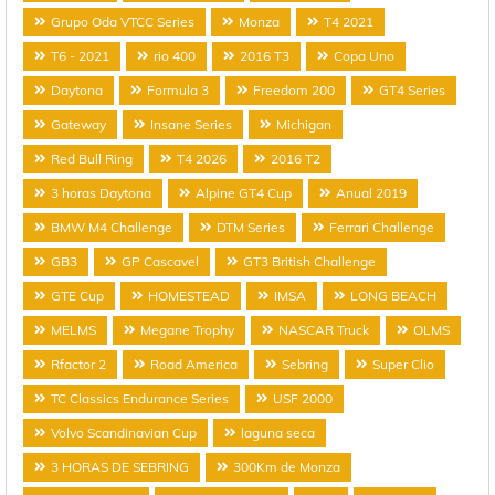
Grupo Oda VTCC Series
Monza
T4 2021
T6 - 2021
rio 400
2016 T3
Copa Uno
Daytona
Formula 3
Freedom 200
GT4 Series
Gateway
Insane Series
Michigan
Red Bull Ring
T4 2026
2016 T2
3 horas Daytona
Alpine GT4 Cup
Anual 2019
BMW M4 Challenge
DTM Series
Ferrari Challenge
GB3
GP Cascavel
GT3 British Challenge
GTE Cup
HOMESTEAD
IMSA
LONG BEACH
MELMS
Megane Trophy
NASCAR Truck
OLMS
Rfactor 2
Road America
Sebring
Super Clio
TC Classics Endurance Series
USF 2000
Volvo Scandinavian Cup
laguna seca
3 HORAS DE SEBRING
300Km de Monza