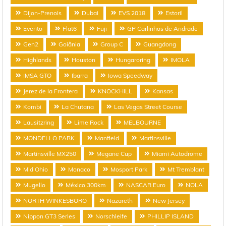
Dijon-Prenois
Dubai
EVS 2018
Estoril
Evento
Flat6
Fuji
GP Carlinhos de Andrade
Gen2
Goiânia
Group C
Guangdong
Highlands
Houston
Hungaroring
IMOLA
IMSA GTO
Ibarra
Iowa Speedway
Jerez de la Frontera
KNOCKHILL
Kansas
Kombi
La Chutana
Las Vegas Street Course
Lausitzring
Lime Rock
MELBOURNE
MONDELLO PARK
Manfield
Martinsville
Martinsville MX250
Megane Cup
Miami Autodrome
Mid Ohio
Monaco
Mosport Park
Mt Tremblant
Mugello
México 300km
NASCAR Euro
NOLA
NORTH WINKESBORO
Nazareth
New Jersey
Nippon GT3 Series
Norschleife
PHILLIP ISLAND