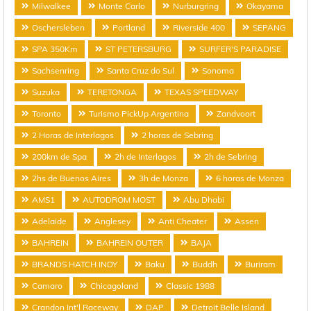
Milwalkee
Monte Carlo
Nurburgring
Okayama
Oschersleben
Portland
Riverside 400
SEPANG
SPA 350Km
ST PETERSBURG
SURFER'S PARADISE
Sachsenring
Santa Cruz do Sul
Sonoma
Suzuka
TERETONGA
TEXAS SPEEDWAY
Toronto
Turismo PickUp Argentina
Zandvoort
2 Horas de Interlagos
2 horas de Sebring
200km de Spa
2h de Interlagos
2h de Sebring
2hs de Buenos Aires
3h de Monza
6 horas de Monza
AMS1
AUTODROM MOST
Abu Dhabi
Adelaide
Anglesey
Anti Cheater
Assen
BAHREIN
BAHREIN OUTER
BAJA
BRANDS HATCH INDY
Baku
Buddh
Buriram
Camaro
Chicagoland
Classic 1988
Crandon Int'l Raceway
DAP
Detroit Belle Island